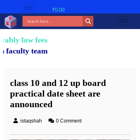
₹
0.00
 fees!
 team.
class 10 and 12 up board
practical date sheet are
announced
istaqshah
0 Comment