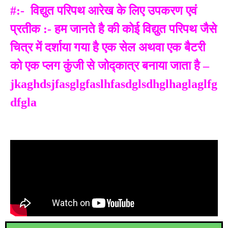
#:- विद्युत परिपथ आरेख के लिए उपकरण एवं
प्रतीक :- हम जानते है की कोई विद्युत परिपथ जैसे
चित्र में दर्शाया गया है एक सेल अथवा एक बैटरी
को एक प्लग कुंजी से जोद्कात्र बनाया जाता है –
jkaghdsjfasglgfaslhfasdglsdhglhaglaglfg
dfgla