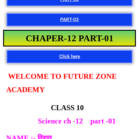
PART-03
CHAPER-12 PART-01
Click here
WELCOME TO FUTURE ZONE
ACADEMY
CLASS 10
Science ch -12 part -01
NAME :- विद्युत